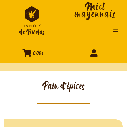
Miel
mayennais
0,00€
Pain d'épices